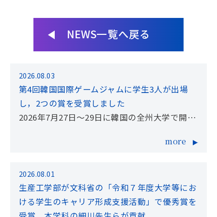
NEWS一覧へ戻る
2026.08.03
第4回韓国国際ゲームジャムに学生3人が出場
し，2つの賞を受賞しました
2026年7月27日〜29日に韓国の全州大学で開催
された International Game Jam in Korea,
more
Jeonju 2026に数理情報工学科3年生の坂西紗
弥香さん，海老本侑希さんと4年生の王若安さ
ん […]
2026.08.01
生産工学部が文科省の「令和７年度大学等にお
ける学生のキャリア形成支援活動」で優秀賞を
受賞，本学科の細川先生らが貢献