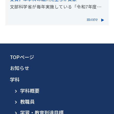
文部科学省が毎年実施している「令和7年度大
学等における学生のキャリア形成支援活動表彰
more
制度」で，生産工学部が優秀校として受賞され
ました．今年の夏休みも，数理情報工学科の3
年生は全員各企業で生産実習を実施していま
す．
TOPページ
お知らせ
学科
学科概要
教職員
学習・教育到達目標